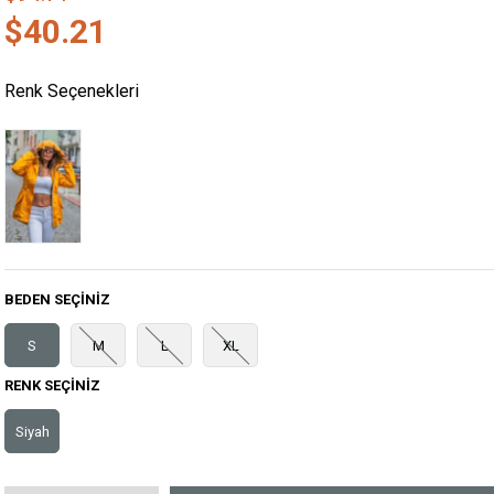
$40.21
Renk Seçenekleri
BEDEN SEÇINIZ
S
M
L
XL
RENK SEÇINIZ
Siyah