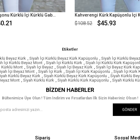
Hardal Kapüşonu Kürklü İçi Kürklü Gabardin Mont
0.21
$45.93
$108.52
Etiketler
rklü Beyaz Kürk
,
Siyah İçi Kürklü Beyaz Kürk Kapüşonlu
,
Siyah İçi Kürklü Bey
ah İçi Kürklü Beyaz Mont
,
Siyah İçi Kürklü Kürk
,
Siyah İçi Kürklü Kürk Kapüşon
i Kürklü Mont
,
Siyah İçi Beyaz
,
Siyah İçi Beyaz Kürk
,
Siyah İçi Beyaz Kürk Ka
iyah İçi Beyaz Mont
,
Siyah İçi Kürk
,
Siyah İçi Kürk Kapüşonlu
,
Siyah İçi Kürk
iyah Kürklü Beyaz Kürk
,
Siyah Kürklü Beyaz Kürk Kapüşonlu
,
Siyah Kürklü Be
 Beyaz Mont
,
Siyah Kürklü Kürk
,
Siyah Kürklü Kürk Kapüşonlu
,
Siyah Kürklü K
BIZDEN HABERLER
Bültenimize Üye Olun ! Tüm İndirim ve Fırsatlardan İlk Sizin Haberiniz Olsun !
GÖNDER
Sipariş
Sosyal Med