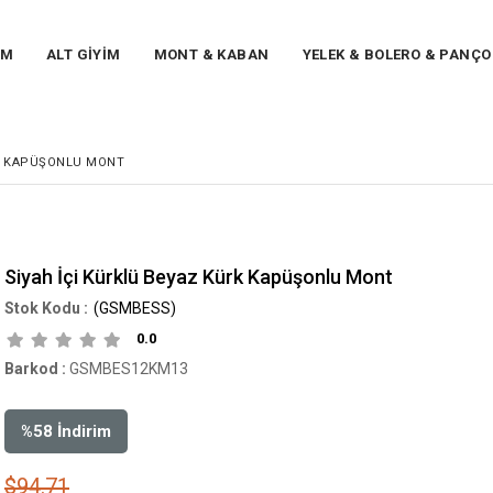
İM
ALT GİYİM
MONT & KABAN
YELEK & BOLERO & PANÇO
RK KAPÜŞONLU MONT
Siyah İçi Kürklü Beyaz Kürk Kapüşonlu Mont
(GSMBESS)
0.0
Barkod
:
GSMBES12KM13
%
58
İndirim
$94.71