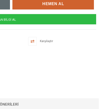
 BİLGİ AL
Karşılaştır
ÖNERILERI