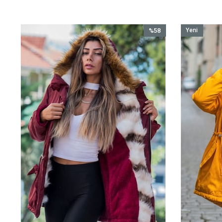
%58
Yeni
İndirim
Ürün
%58İndirim