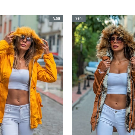
%58
Yeni
İndirim
Ürün
%58İndirim