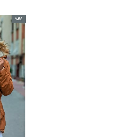
%58
İndirim
%58İndirim