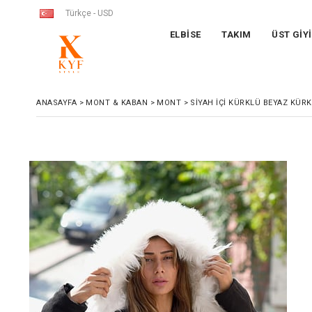
Türkçe - USD
ELBİSE
TAKIM
ÜST GİY
ANASAYFA
>
MONT & KABAN
>
MONT
>
SIYAH İÇI KÜRKLÜ BEYAZ KÜ