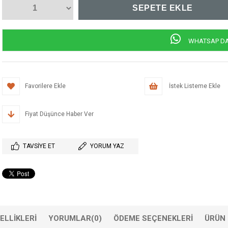
WHATSAP DAN
Favorilere Ekle
İstek Listeme Ekle
Fiyat Düşünce Haber Ver
TAVSIYE ET
YORUM YAZ
ELLIKLERI
YORUMLAR
(0)
ÖDEME SEÇENEKLERI
ÜRÜN 