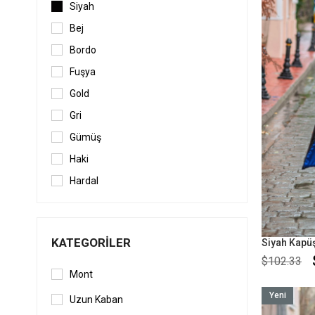
L-XL
Siyah
Bej
Bordo
Fuşya
Gold
Gri
Gümüş
Haki
Hardal
Kahverengi
Kırmızı
KATEGORILER
Kırmızı
$102.33
Lacivert
Mont
Leopar
Yeni
Uzun Kaban
Ürün