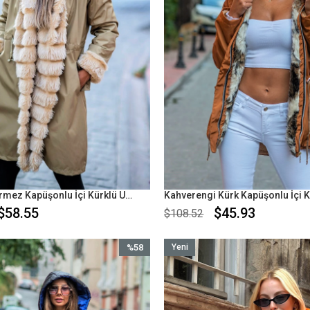
Bej Su Geçirmez Kapüşonlu İçi Kürklü Uzun Kaban
$58.55
$45.93
$108.52
%58
Yeni
İndirim
Ürün
%58İndirim