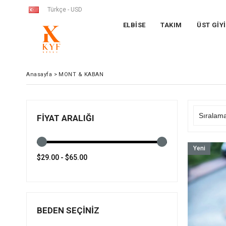
Türkçe - USD
ELBİSE
TAKIM
ÜST GİY
Anasayfa
>
MONT & KABAN
FIYAT ARALIĞI
Yeni
$29.00 - $65.00
Ürün
BEDEN SEÇINIZ