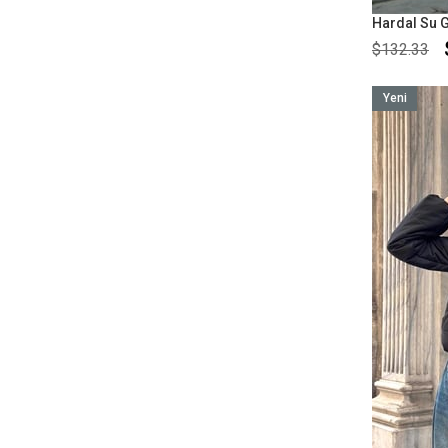
$132.33
Yeni
Ürün