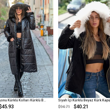
%58İndirim
Siyah Kapüşonu Kürklü Kolları Kürklü Büyük Beden Uzun Şişme Kaban
$45.93
$40.21
$94.71