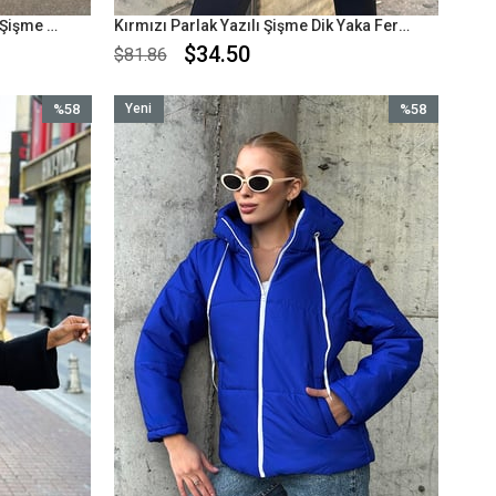
Beyaz Siyah Yazılı Dik Yaka Kısa Şişme Mont
Kırmızı Parlak Yazılı Şişme Dik Yaka Fermuar Kapamalı Mont
$34.50
$81.86
%58
Yeni
%58
İndirim
Ürün
İndirim
%58İndirim
%58İndirim