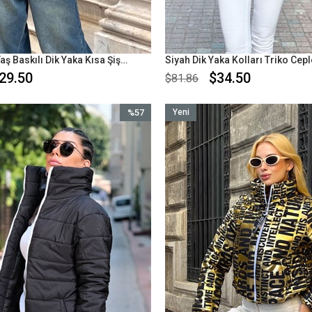
Siyah Sırtı Taş Baskılı Dik Yaka Kısa Şişme Mont
29.50
$34.50
$81.86
%57
Yeni
İndirim
Ürün
%57İndirim