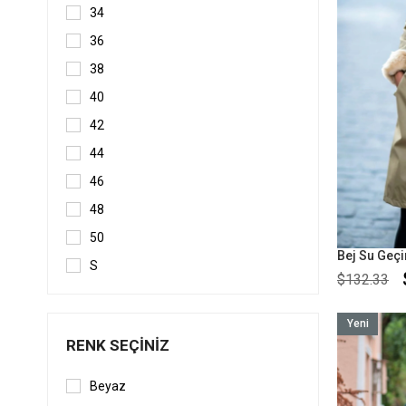
34
36
38
40
42
44
46
48
50
S
$132.33
M
L
Yeni
RENK SEÇINIZ
Ürün
XL
S-M
Beyaz