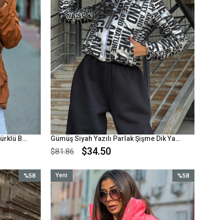
Kahverengi Kürk Kapüşonlu İçi Kürklü Beli Büzgülü Su Geçirmez Mont
Gümüş Siyah Yazılı Parlak Şişme Dik Yaka Fermuar Kapamalı Mont
$34.50
$81.86
%58
Yeni
%58
İndirim
Ürün
İndirim
%58İndirim
%58İndirim