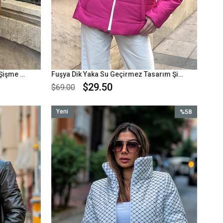
Gold Parlak Yazılı Dik Yaka Kısa Şişme Mont
Fuşya Dik Yaka Su Geçirmez Tasarım Şişme Mont
$29.50
$69.00
Yeni
%58
Ürün
İndirim
%58İndirim