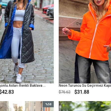
Siyah Kapüşonlu Astarı Renkli Baklava Desen Uzun Şişme Mont
$42.83
$31.88
$76.62
%58
İndirim