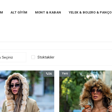
İM
ALT GİYİM
MONT & KABAN
YELEK & BOLERO & PANÇO
Stoktakiler
%56
Yeni
İndirim
Ürün
%56İndirim