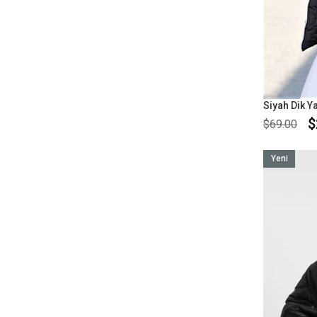
$
$69.00
Yeni
Ürün