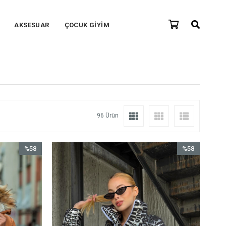
AKSESUAR
ÇOCUK GİYİM
96 Ürün
%58
%58
İndirim
İndirim
%58İndirim
%58İndirim