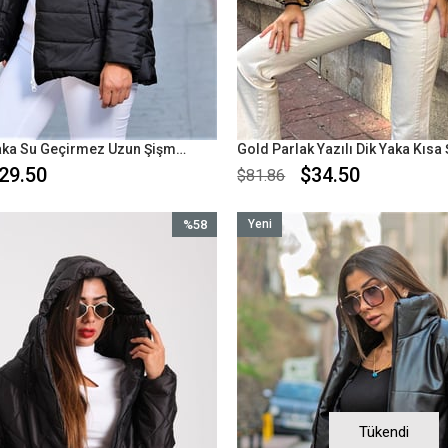
Siyah Dik Yaka Su Geçirmez Uzun Şişme Mont
29.50
$34.50
$81.86
%58
Yeni
İndirim
Ürün
%58İndirim
Tükendi