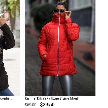
%58İndirim
%57İndirim
Siyah İçi Kürklü Beyaz Kürk Kapüşonlu Mont
Kırmızı Dik Yaka Uzun Şişme Mont
$29.50
$69.00