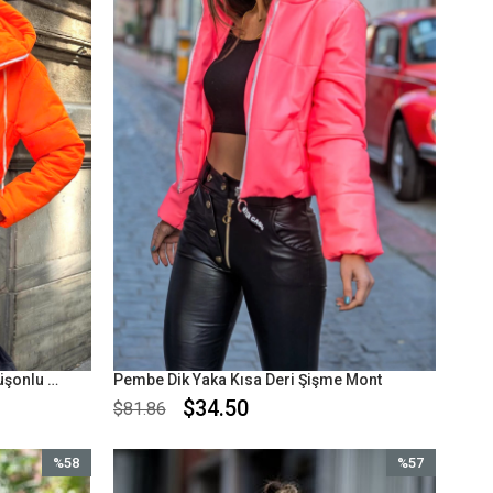
Neon Turuncu Su Geçirmez Kapüşonlu Şişme Mont
Pembe Dik Yaka Kısa Deri Şişme Mont
$34.50
$81.86
%58
%57
İndirim
İndirim