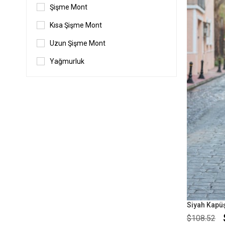
Şişme Mont
Kısa Şişme Mont
Uzun Şişme Mont
Yağmurluk
$108.52