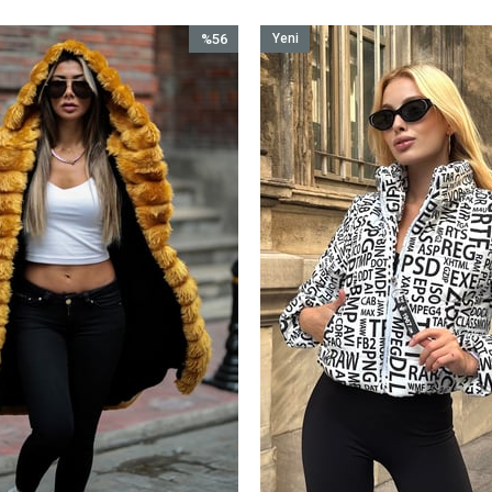
%56
Yeni
İndirim
Ürün
%56İndirim