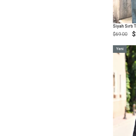
$
$69.00
Yeni
Ürün