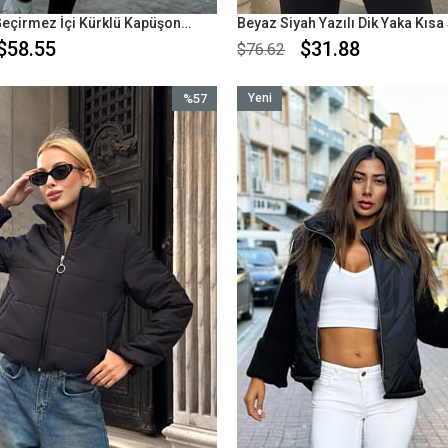
Hardal Su Geçirmez İçi Kürklü Kapüşonlu Kürk Yaka Kaban
$58.55
$31.88
$76.62
%57
Yeni
İndirim
Ürün
%57İndirim