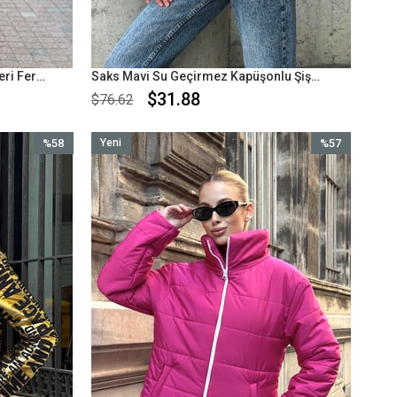
Siyah Dik Yaka Kolları Triko Cepleri Fermuarlı Şişme Mont
Saks Mavi Su Geçirmez Kapüşonlu Şişme Mont
$31.88
$76.62
%58
Yeni
%57
İndirim
Ürün
İndirim
%58İndirim
%57İndirim