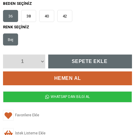
BEDEN SEÇINIZ
36
38
40
42
RENK SEÇINIZ
Bej
WHATSAP DAN BİLGİ AL
Favorilere Ekle
İstek Listeme Ekle