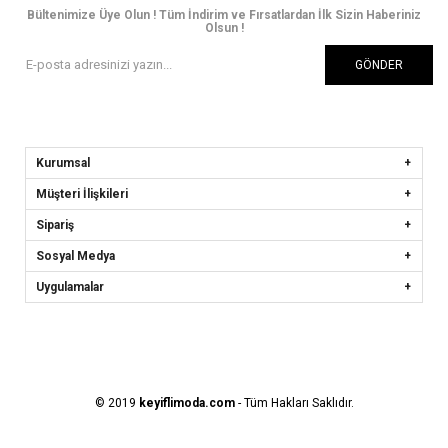
Bültenimize Üye Olun ! Tüm İndirim ve Fırsatlardan İlk Sizin Haberiniz
Olsun !
GÖNDER
Kurumsal
Müşteri İlişkileri
Sipariş
Sosyal Medya
Uygulamalar
© 2019
keyiflimoda.com
- Tüm Hakları Saklıdır.