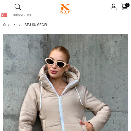
0
Türkçe - USD
BEJ SU GEÇIRMEZ KAPÜŞONLU ŞIŞME MONT