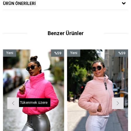
ÜRÜN ÖNERILERI
Benzer Ürünler
%59
Yeni
%59
İndirim
Ürün
İndirim
%59İndirim
%59İndirim
Tükenmek üzere