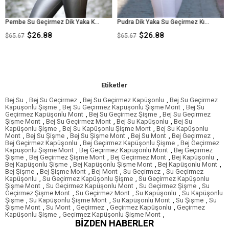
Pembe Su Geçirmez Dik Yaka Kısa Şişme Mont
Pudra Dik Yaka Su Geçirmez Kısa Şişme Mont
$26.88
$26.88
$
$65.67
$65.67
Etiketler
Bej Su
,
Bej Su Geçirmez
,
Bej Su Geçirmez Kapüşonlu
,
Bej Su Geçirmez
Kapüşonlu Şişme
,
Bej Su Geçirmez Kapüşonlu Şişme Mont
,
Bej Su
Geçirmez Kapüşonlu Mont
,
Bej Su Geçirmez Şişme
,
Bej Su Geçirmez
Şişme Mont
,
Bej Su Geçirmez Mont
,
Bej Su Kapüşonlu
,
Bej Su
Kapüşonlu Şişme
,
Bej Su Kapüşonlu Şişme Mont
,
Bej Su Kapüşonlu
Mont
,
Bej Su Şişme
,
Bej Su Şişme Mont
,
Bej Su Mont
,
Bej Geçirmez
,
Bej Geçirmez Kapüşonlu
,
Bej Geçirmez Kapüşonlu Şişme
,
Bej Geçirmez
Kapüşonlu Şişme Mont
,
Bej Geçirmez Kapüşonlu Mont
,
Bej Geçirmez
Şişme
,
Bej Geçirmez Şişme Mont
,
Bej Geçirmez Mont
,
Bej Kapüşonlu
,
Bej Kapüşonlu Şişme
,
Bej Kapüşonlu Şişme Mont
,
Bej Kapüşonlu Mont
,
Bej Şişme
,
Bej Şişme Mont
,
Bej Mont
,
Su Geçirmez
,
Su Geçirmez
Kapüşonlu
,
Su Geçirmez Kapüşonlu Şişme
,
Su Geçirmez Kapüşonlu
Şişme Mont
,
Su Geçirmez Kapüşonlu Mont
,
Su Geçirmez Şişme
,
Su
Geçirmez Şişme Mont
,
Su Geçirmez Mont
,
Su Kapüşonlu
,
Su Kapüşonlu
Şişme
,
Su Kapüşonlu Şişme Mont
,
Su Kapüşonlu Mont
,
Su Şişme
,
Su
Şişme Mont
,
Su Mont
,
Geçirmez
,
Geçirmez Kapüşonlu
,
Geçirmez
Kapüşonlu Şişme
,
Geçirmez Kapüşonlu Şişme Mont
,
BIZDEN HABERLER