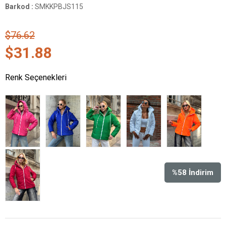
Barkod
:
SMKKPBJS115
$76.62
$31.88
Renk Seçenekleri
%
58
İndirim