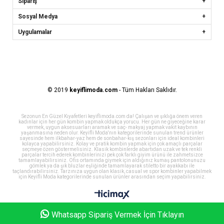
Sipariş
Sosyal Medya
Uygulamalar
© 2019
keyiflimoda.com
- Tüm Hakları Saklıdır.
Sezonun En Güzel Kıyafetleri keyiflimoda.com da! Çalışan ve şıklığa önem veren
kadınlar için her gün kombin yapmak oldukça yorucu. Her gün ne giyeceğine karar
vermek, uygun aksesuarları aramak ve saç- makyaj yapmak vakit kaybının
yaşanmasına neden olur. Keyifli Moda'nın kategorilerinde sunulan trend ürünler
sayesinde hem ilkbahar-yaz hem de sonbahar-kış sezonları için ideal kombinleri
kolayca yapabilirsiniz. Kolay ve pratik kombin yapmak için çok amaçlı parçalar
seçmeye özen göstermelisiniz. Klasik kombinlerde abartıdan uzak ve tek renkli
parçalar tercih ederek kombinlerinizi pek çok farklı giyim ürünü ile zahmetsizce
tamamlayabilirsiniz. Ofis ortamında giymek için aldığınız kumaş pantolonunuzu
gömlek ya da şık bluzlar eşliğinde tamamlayarak stiletto bir ayakkabı ile
taçlandırabilirsiniz. Tarzınıza uygun olan klasik, casual ve spor kombinler yapabilmek
için Keyifli Moda kategorilerinde sunulan ürünler arasından seçim yapabilirsiniz.
Whatsapp Sipariş Vermek İçin Tıklayın
Homepage
My Favorites
My Cart
Member Log In