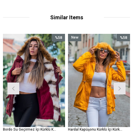
Similar Items
%58
New
%58
Sale
Item
Sale
e
%58Sale
%58Sale
Bordo Su Geçirmez İçi Kürklü Kürk Kapüşonlu Mont
Hardal Kapüşonu Kürklü İçi Kürklü Gabardin Mont