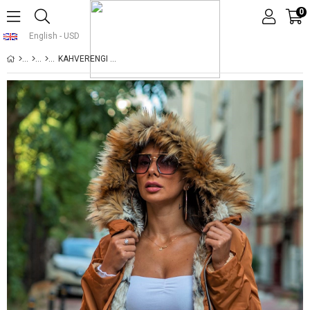
0
English - USD
KAHVERENGI KÜRK KAPÜŞONLU İÇI KÜRKLÜ BELI BÜZGÜLÜ SU GEÇIRMEZ MONT