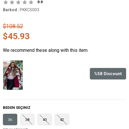
0.0
Barkod
:
PKKCS003
$108.52
$45.93
We recommend these along with this item.
%
58
Discount
BEDEN SEÇINIZ
36
38
40
42