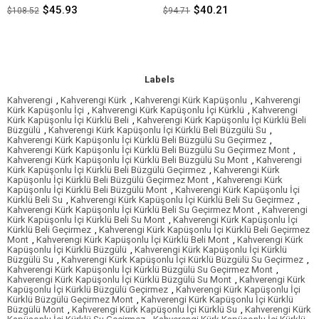
$45.93
$40.21
$108.52
$94.71
Labels
Kahverengi
,
Kahverengi Kürk
,
Kahverengi Kürk Kapüşonlu
,
Kahverengi
Kürk Kapüşonlu İçi
,
Kahverengi Kürk Kapüşonlu İçi Kürklü
,
Kahverengi
Kürk Kapüşonlu İçi Kürklü Beli
,
Kahverengi Kürk Kapüşonlu İçi Kürklü Beli
Büzgülü
,
Kahverengi Kürk Kapüşonlu İçi Kürklü Beli Büzgülü Su
,
Kahverengi Kürk Kapüşonlu İçi Kürklü Beli Büzgülü Su Geçirmez
,
Kahverengi Kürk Kapüşonlu İçi Kürklü Beli Büzgülü Su Geçirmez Mont
,
Kahverengi Kürk Kapüşonlu İçi Kürklü Beli Büzgülü Su Mont
,
Kahverengi
Kürk Kapüşonlu İçi Kürklü Beli Büzgülü Geçirmez
,
Kahverengi Kürk
Kapüşonlu İçi Kürklü Beli Büzgülü Geçirmez Mont
,
Kahverengi Kürk
Kapüşonlu İçi Kürklü Beli Büzgülü Mont
,
Kahverengi Kürk Kapüşonlu İçi
Kürklü Beli Su
,
Kahverengi Kürk Kapüşonlu İçi Kürklü Beli Su Geçirmez
,
Kahverengi Kürk Kapüşonlu İçi Kürklü Beli Su Geçirmez Mont
,
Kahverengi
Kürk Kapüşonlu İçi Kürklü Beli Su Mont
,
Kahverengi Kürk Kapüşonlu İçi
Kürklü Beli Geçirmez
,
Kahverengi Kürk Kapüşonlu İçi Kürklü Beli Geçirmez
Mont
,
Kahverengi Kürk Kapüşonlu İçi Kürklü Beli Mont
,
Kahverengi Kürk
Kapüşonlu İçi Kürklü Büzgülü
,
Kahverengi Kürk Kapüşonlu İçi Kürklü
Büzgülü Su
,
Kahverengi Kürk Kapüşonlu İçi Kürklü Büzgülü Su Geçirmez
,
Kahverengi Kürk Kapüşonlu İçi Kürklü Büzgülü Su Geçirmez Mont
,
Kahverengi Kürk Kapüşonlu İçi Kürklü Büzgülü Su Mont
,
Kahverengi Kürk
Kapüşonlu İçi Kürklü Büzgülü Geçirmez
,
Kahverengi Kürk Kapüşonlu İçi
Kürklü Büzgülü Geçirmez Mont
,
Kahverengi Kürk Kapüşonlu İçi Kürklü
Büzgülü Mont
,
Kahverengi Kürk Kapüşonlu İçi Kürklü Su
,
Kahverengi Kürk