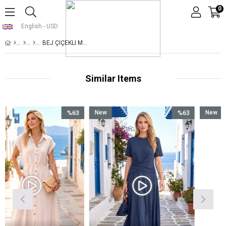
0
English - USD
BEJ ÇIÇEKLI MADONNA YAKA ETEKLERI FIRFIRLI CEPLI UZUN ELBISE
Similar Items
%63
New
%63
New
Sale
Item
Sale
Item
%63Sale
%63Sale