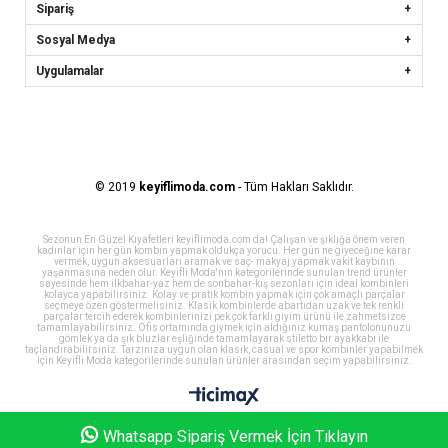
Sipariş
Sosyal Medya
Uygulamalar
© 2019
keyiflimoda.com
- Tüm Hakları Saklıdır.
Sezonun En Güzel Kıyafetleri keyiflimoda.com da! Çalışan ve şıklığa önem veren
kadınlar için her gün kombin yapmak oldukça yorucu. Her gün ne giyeceğine karar
vermek, uygun aksesuarları aramak ve saç- makyaj yapmak vakit kaybının
yaşanmasına neden olur. Keyifli Moda'nın kategorilerinde sunulan trend ürünler
sayesinde hem ilkbahar-yaz hem de sonbahar-kış sezonları için ideal kombinleri
kolayca yapabilirsiniz. Kolay ve pratik kombin yapmak için çok amaçlı parçalar
seçmeye özen göstermelisiniz. Klasik kombinlerde abartıdan uzak ve tek renkli
parçalar tercih ederek kombinlerinizi pek çok farklı giyim ürünü ile zahmetsizce
tamamlayabilirsiniz. Ofis ortamında giymek için aldığınız kumaş pantolonunuzu
gömlek ya da şık bluzlar eşliğinde tamamlayarak stiletto bir ayakkabı ile
taçlandırabilirsiniz. Tarzınıza uygun olan klasik, casual ve spor kombinler yapabilmek
için Keyifli Moda kategorilerinde sunulan ürünler arasından seçim yapabilirsiniz.
Whatsapp Sipariş Vermek İçin Tıklayın
Homepage
My Favorites
My Cart
Member Log In