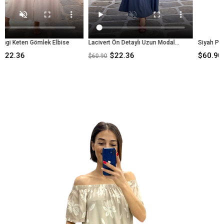
lek Elbise
Lacivert Ön Detaylı Uzun Modal Elbise
$22.36
$60.90
$60.90