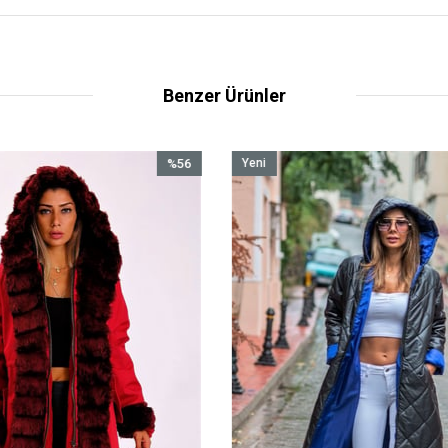
Benzer Ürünler
%58
Yeni
İndirim
Ürün
%58İndirim