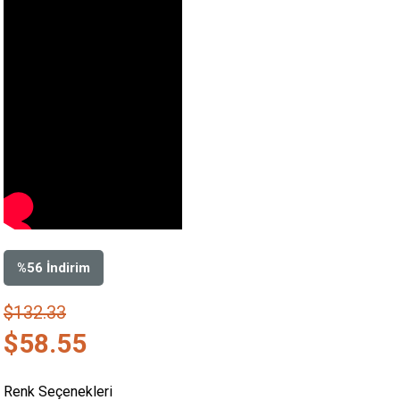
%
56
İndirim
$132.33
$58.55
Renk Seçenekleri