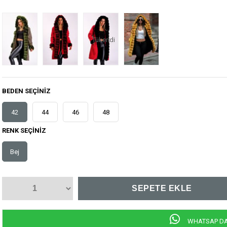
Tükendi
BEDEN SEÇINIZ
42
44
46
48
RENK SEÇINIZ
Bej
WHATSAP DAN