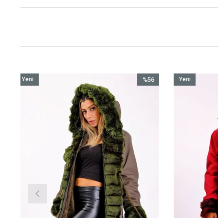
%56
Yeni
%56
Yeni
İndirim
Ürün
İndirim
Ürün
%56İndirim
%56İndirim