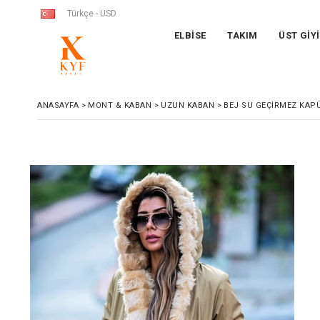
Türkçe - USD
ELBİSE
TAKIM
ÜST GİY
ANASAYFA
>
MONT & KABAN
>
UZUN KABAN
>
BEJ SU GEÇIRMEZ KAP