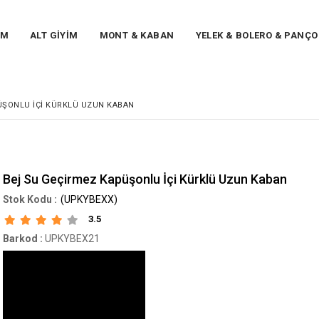
İM
ALT GİYİM
MONT & KABAN
YELEK & BOLERO & PANÇO
ÜŞONLU İÇI KÜRKLÜ UZUN KABAN
Bej Su Geçirmez Kapüşonlu İçi Kürklü Uzun Kaban
(UPKYBEXX)
3.5
Barkod
:
UPKYBEX21