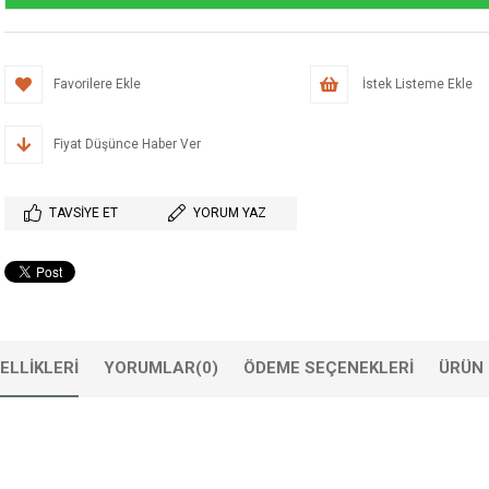
Favorilere Ekle
İstek Listeme Ekle
Fiyat Düşünce Haber Ver
TAVSIYE ET
YORUM YAZ
ELLIKLERI
YORUMLAR
(0)
ÖDEME SEÇENEKLERI
ÜRÜN 