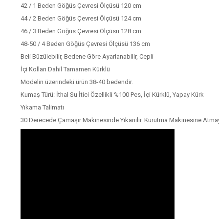
42 / 1 Beden Göğüs Çevresi Ölçüsü 120 cm
44 / 2 Beden Göğüs Çevresi Ölçüsü 124 cm
46 / 3 Beden Göğüs Çevresi Ölçüsü 128 cm
48-50 / 4 Beden Göğüs Çevresi Ölçüsü 136 cm
Beli Büzülebilir, Bedene Göre Ayarlanabilir, Cepli
İçi Kolları Dahil Tamamen Kürklü
Modelin üzerindeki ürün 38-40 bedendir.
Kumaş Türü: İthal Su İtici Özellikli %100 Pes, İçi Kürklü, Yapay Kürk
Yıkama Talimatı
30 Derecede Çamaşır Makinesinde Yıkanılır. Kurutma Makinesine Atmay