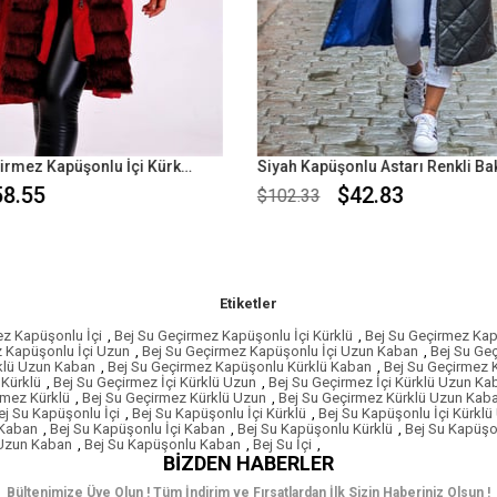
Siyah Kapüşonlu Astarı Renkli Baklava Desen Uzun Şişme Mont
$42.83
$45.93
33
$108.52
Etiketler
ez Kapüşonlu İçi
,
Bej Su Geçirmez Kapüşonlu İçi Kürklü
,
Bej Su Geçirmez Kap
z Kapüşonlu İçi Uzun
,
Bej Su Geçirmez Kapüşonlu İçi Uzun Kaban
,
Bej Su Ge
klü Uzun Kaban
,
Bej Su Geçirmez Kapüşonlu Kürklü Kaban
,
Bej Su Geçirmez
 Kürklü
,
Bej Su Geçirmez İçi Kürklü Uzun
,
Bej Su Geçirmez İçi Kürklü Uzun Ka
rmez Kürklü
,
Bej Su Geçirmez Kürklü Uzun
,
Bej Su Geçirmez Kürklü Uzun Kab
ej Su Kapüşonlu İçi
,
Bej Su Kapüşonlu İçi Kürklü
,
Bej Su Kapüşonlu İçi Kürklü
 Kaban
,
Bej Su Kapüşonlu İçi Kaban
,
Bej Su Kapüşonlu Kürklü
,
Bej Su Kapüşo
 Uzun Kaban
,
Bej Su Kapüşonlu Kaban
,
Bej Su İçi
,
BIZDEN HABERLER
Bültenimize Üye Olun ! Tüm İndirim ve Fırsatlardan İlk Sizin Haberiniz Olsun !