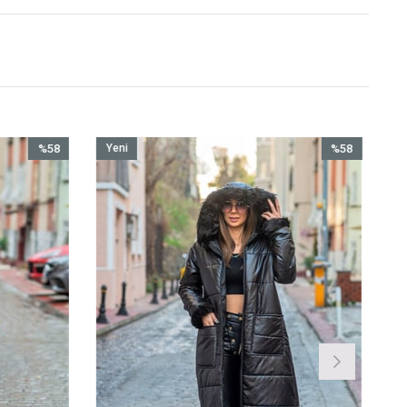
%58
Yeni
%58
İndirim
Ürün
İndirim
%58İndirim
%58İndi
Son ürün